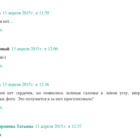
а
13 апреля 2015 г. в 11:39
 нет...
ть
мный
13 апреля 2015 г. в 12:06
я(((
ть
а
13 апреля 2015 г. в 12:36
ня нет сердечек, но появились зеленые галочки в левом углу, вве
ых фото. Это получается я за них проголосовала?
ть
оронина Татьяна
13 апреля 2015 г. в 12:37
я