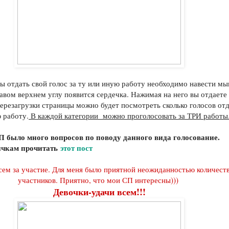
бы отдать свой голос за ту или иную работу необходимо навести м
равом верхнем углу появится сердечка. Нажимая на него вы отдаете
перезагрузки страницы можно будет посмотреть сколько голосов от
ю работу.
В каждой категории можно проголосовать за ТРИ работы
 было много вопросов по поводу данного вида голосование.
ичкам прочитать
этот пост
сем за участие. Для меня было приятной неожиданностью количест
участников. Приятно, что мои СП интересны)))
Девочки-удачи всем!!!