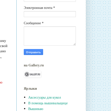
*
Электронная почта
*
Сообщение
ышку
 свой
дано
.
на Gallery.ru
во
Ярлыки
Аксессуары для кукол
В помощь вышивальщице
Вышиваю