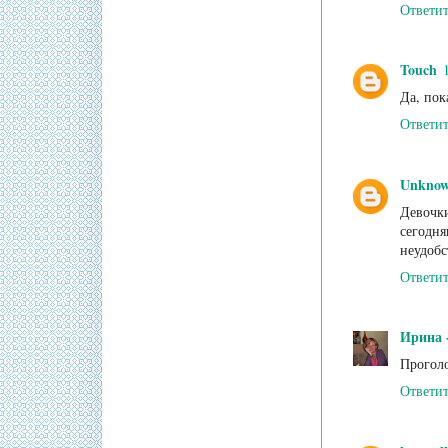
Ответи
Touch
Да, пок
Ответи
Unkno
Девочк
сегодн
неудобс
Ответи
Ирина -
Проголо
Ответи