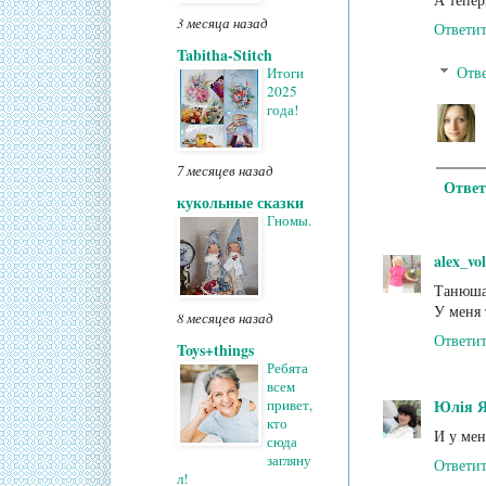
3 месяца назад
Ответи
Tabitha-Stitch
Отв
Итоги
2025
года!
7 месяцев назад
Ответ
кукольные сказки
Гномы.
alex_vo
Танюша,
У меня 
8 месяцев назад
Ответи
Toys+things
Ребята
всем
Юлія Я
привет,
кто
И у мен
сюда
загляну
Ответи
л!