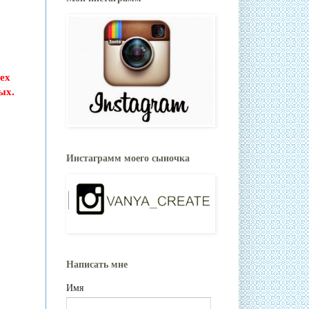
сех
ых.
Инстаграмм моего сыночка
Написать мне
Имя