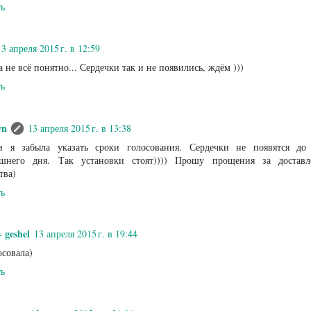
ть
13 апреля 2015 г. в 12:59
а не всё понятно... Сердечки так и не появились, ждём )))
ть
wn
13 апреля 2015 г. в 13:38
и я забыла указать сроки голосования. Сердечки не появятся до 
яшнего дня. Так установки стоят)))) Прошу прощения за доставл
тва)
ть
 geshel
13 апреля 2015 г. в 19:44
совала)
ть