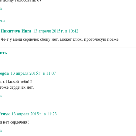
ть
еты
Никитчук Инга
13 апреля 2015 г. в 10:42
Чё-т у меня сердечек сбоку нет, может глюк, проголосую позже.
ить
logda
13 апреля 2015 г. в 11:07
 с Пасхой тебя!!!
тоже сердечек нет.
ть
тчук
13 апреля 2015 г. в 11:23
я нет сердечек((
ть