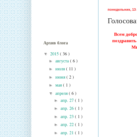
понедельник, 13 
Голосова
Всем добро
поздравить
Архив блога
Ми
2015
( 36 )
▼
августа
( 6 )
►
июля
( 11 )
►
июня
( 2 )
►
мая
( 1 )
►
апреля
( 6 )
▼
апр. 27
( 1 )
►
апр. 26
( 1 )
►
апр. 23
( 1 )
►
апр. 22
( 1 )
►
апр. 21
( 1 )
►