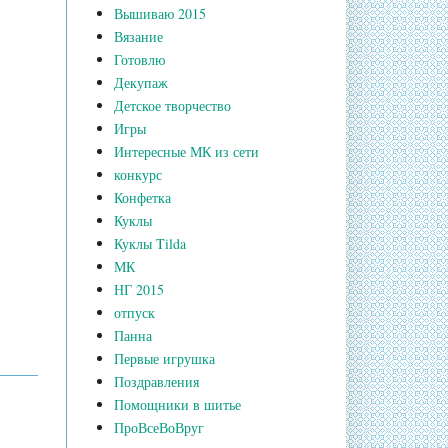
Вышиваю 2015
Вязание
Готовлю
Декупаж
Детское творчество
Игры
Интересные МК из сети
конкурс
Конфетка
Куклы
Куклы Tilda
МК
НГ 2015
отпуск
Панна
Первые игрушка
Поздравления
Помощники в шитье
ПроВсеВоВруг