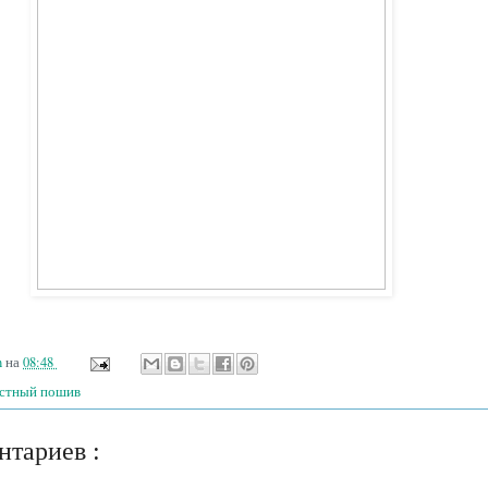
n
на
08:48
стный пошив
нтариев :